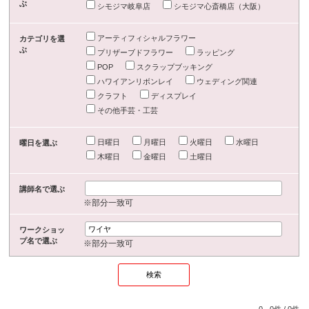
ぶ
シモジマ岐阜店
シモジマ心斎橋店（大阪）
アーティフィシャルフラワー
カテゴリを選
ぶ
プリザーブドフラワー
ラッピング
POP
スクラップブッキング
ハワイアンリボンレイ
ウェディング関連
クラフト
ディスプレイ
その他手芸・工芸
日曜日
月曜日
火曜日
水曜日
曜日を選ぶ
木曜日
金曜日
土曜日
講師名で選ぶ
※部分一致可
ワークショッ
プ名で選ぶ
※部分一致可