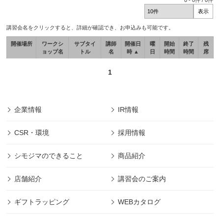
0
-
0
件 /
0
件
講習会名をクリックすると、詳細が確認でき、お申込みも可能です。
開催場所
ワークシ
サブタイ
講師
開催日
曜
開始
終了
残
ョップ名
トル
名
時 ▲
日
時間
時間
席
1
企業情報
IR情報
CSR・環境
採用情報
シモジマのできること
商品紹介
店舗紹介
講習会のご案内
ギフトラッピング
WEBカタログ