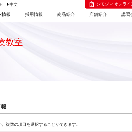
シモジマ オンライ
SH
中文
IR情報
採用情報
商品紹介
店舗紹介
講習
験教室
情報
い。複数の項目を選択することができます。