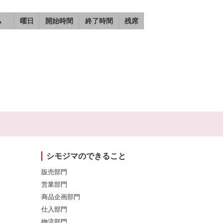
▲
曜日
開始時間
終了時間
残席
シモジマのできること
販売部門
営業部門
商品企画部門
仕入部門
物流部門