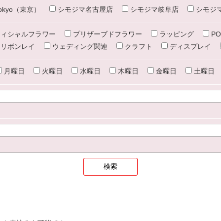
e tokyo（東京）
シモジマ名古屋店
シモジマ岐阜店
シモジ
ィシャルフラワー
プリザーブドフラワー
ラッピング
PO
リボンレイ
ウェディング関連
クラフト
ディスプレイ
月曜日
火曜日
水曜日
木曜日
金曜日
土曜日