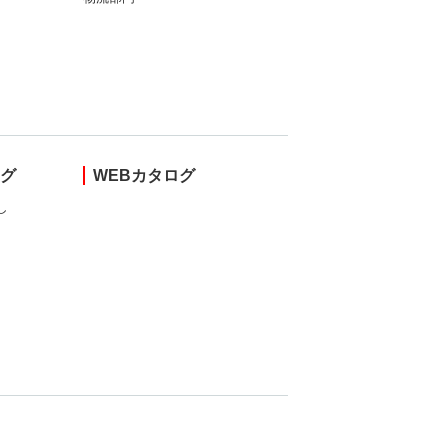
ング
WEBカタログ
し