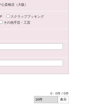
マ心斎橋店（大阪）
P
スクラップブッキング
その他手芸・工芸
0
-
0
件 /
0
件