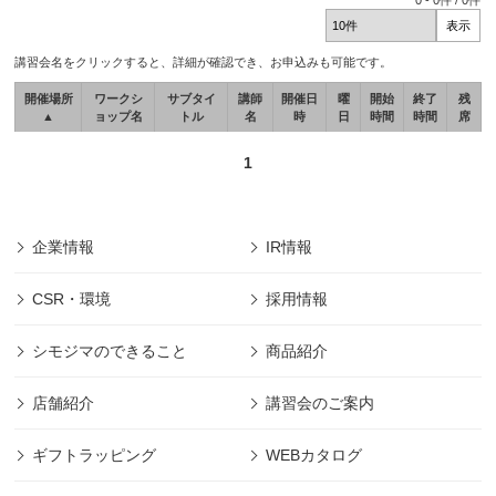
0
-
0
件 /
0
件
講習会名をクリックすると、詳細が確認でき、お申込みも可能です。
開催場所
ワークシ
サブタイ
講師
開催日
曜
開始
終了
残
▲
ョップ名
トル
名
時
日
時間
時間
席
1
企業情報
IR情報
CSR・環境
採用情報
シモジマのできること
商品紹介
店舗紹介
講習会のご案内
ギフトラッピング
WEBカタログ