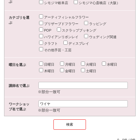
ぶ
シモジマ岐阜店
シモジマ心斎橋店（大阪）
アーティフィシャルフラワー
カテゴリを選
ぶ
プリザーブドフラワー
ラッピング
POP
スクラップブッキング
ハワイアンリボンレイ
ウェディング関連
クラフト
ディスプレイ
その他手芸・工芸
日曜日
月曜日
火曜日
水曜日
曜日を選ぶ
木曜日
金曜日
土曜日
講師名で選ぶ
※部分一致可
ワークショッ
プ名で選ぶ
※部分一致可