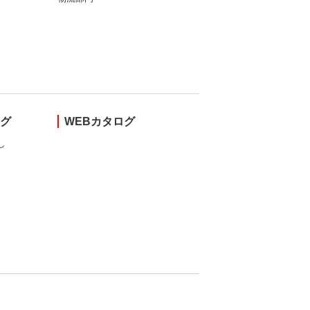
ング
WEBカタログ
し