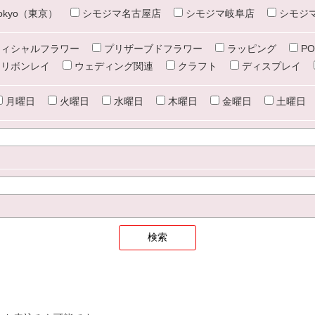
e tokyo（東京）
シモジマ名古屋店
シモジマ岐阜店
シモジ
ィシャルフラワー
プリザーブドフラワー
ラッピング
PO
リボンレイ
ウェディング関連
クラフト
ディスプレイ
月曜日
火曜日
水曜日
木曜日
金曜日
土曜日