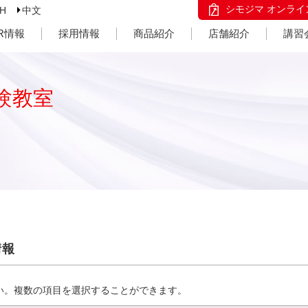
シモジマ オンライ
SH
中文
IR情報
採用情報
商品紹介
店舗紹介
講習
験教室
情報
い。複数の項目を選択することができます。