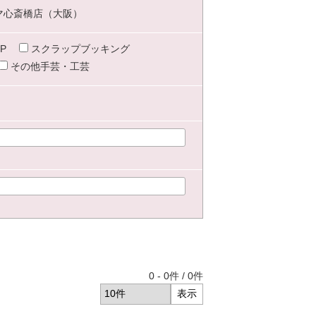
マ心斎橋店（大阪）
P
スクラップブッキング
その他手芸・工芸
0
-
0
件 /
0
件