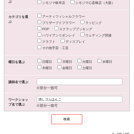
ぶ
シモジマ岐阜店
シモジマ心斎橋店（大阪）
アーティフィシャルフラワー
カテゴリを選
ぶ
プリザーブドフラワー
ラッピング
POP
スクラップブッキング
ハワイアンリボンレイ
ウェディング関連
クラフト
ディスプレイ
その他手芸・工芸
日曜日
月曜日
火曜日
水曜日
曜日を選ぶ
木曜日
金曜日
土曜日
講師名で選ぶ
※部分一致可
ワークショッ
プ名で選ぶ
※部分一致可