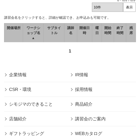
0
-
0
件 /
0
件
講習会名をクリックすると、詳細が確認でき、お申込みも可能です。
開催場所
ワークシ
サブタイ
講師
開催日
曜
開始
終了
残
ョップ名
トル
名
時
日
時間
時間
席
▲
1
企業情報
IR情報
CSR・環境
採用情報
シモジマのできること
商品紹介
店舗紹介
講習会のご案内
ギフトラッピング
WEBカタログ