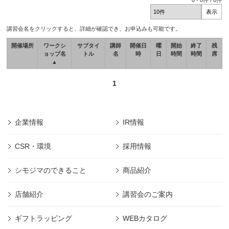
0
-
0
件 /
0
件
講習会名をクリックすると、詳細が確認でき、お申込みも可能です。
開催場所
ワークシ
サブタイ
講師
開催日
曜
開始
終了
残
ョップ名
トル
名
時
日
時間
時間
席
▲
1
企業情報
IR情報
CSR・環境
採用情報
シモジマのできること
商品紹介
店舗紹介
講習会のご案内
ギフトラッピング
WEBカタログ