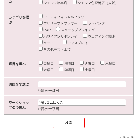
ぶ
シモジマ岐阜店
シモジマ心斎橋店（大阪）
アーティフィシャルフラワー
カテゴリを選
ぶ
プリザーブドフラワー
ラッピング
POP
スクラップブッキング
ハワイアンリボンレイ
ウェディング関連
クラフト
ディスプレイ
その他手芸・工芸
日曜日
月曜日
火曜日
水曜日
曜日を選ぶ
木曜日
金曜日
土曜日
講師名で選ぶ
※部分一致可
ワークショッ
プ名で選ぶ
※部分一致可