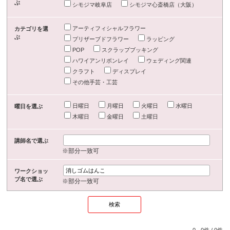
ぶ
シモジマ岐阜店
シモジマ心斎橋店（大阪）
アーティフィシャルフラワー
カテゴリを選
ぶ
プリザーブドフラワー
ラッピング
POP
スクラップブッキング
ハワイアンリボンレイ
ウェディング関連
クラフト
ディスプレイ
その他手芸・工芸
日曜日
月曜日
火曜日
水曜日
曜日を選ぶ
木曜日
金曜日
土曜日
講師名で選ぶ
※部分一致可
ワークショッ
プ名で選ぶ
※部分一致可