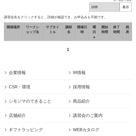
0
-
0
件 /
0
件
講習会名をクリックすると、詳細が確認でき、お申込みも可能です。
開催場所
ワークシ
サブタイ
講師
開催日
曜
開始
終了
残
ョップ名
トル
名
時
日
時間
時間
席
▲
1
企業情報
IR情報
CSR・環境
採用情報
シモジマのできること
商品紹介
店舗紹介
講習会のご案内
ギフトラッピング
WEBカタログ