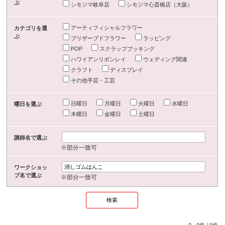
ぶ
シモジマ岐阜店
シモジマ心斎橋店（大阪）
アーティフィシャルフラワー
カテゴリを選
ぶ
プリザーブドフラワー
ラッピング
POP
スクラップブッキング
ハワイアンリボンレイ
ウェディング関連
クラフト
ディスプレイ
その他手芸・工芸
日曜日
月曜日
火曜日
水曜日
曜日を選ぶ
木曜日
金曜日
土曜日
講師名で選ぶ
※部分一致可
ワークショッ
プ名で選ぶ
※部分一致可