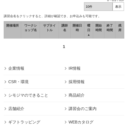
0
-
0
件 /
0
件
講習会名をクリックすると、詳細が確認でき、お申込みも可能です。
開催場所
ワークシ
サブタイ
講師
開催日
曜
開始
終了
残
ョップ名
トル
名
時
日
時間
時間
席
▲
1
企業情報
IR情報
CSR・環境
採用情報
シモジマのできること
商品紹介
店舗紹介
講習会のご案内
ギフトラッピング
WEBカタログ