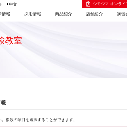
シモジマ オンライ
SH
中文
IR情報
採用情報
商品紹介
店舗紹介
講習
験教室
情報
い。複数の項目を選択することができます。