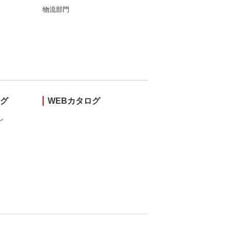
物流部門
ング
WEBカタログ
し