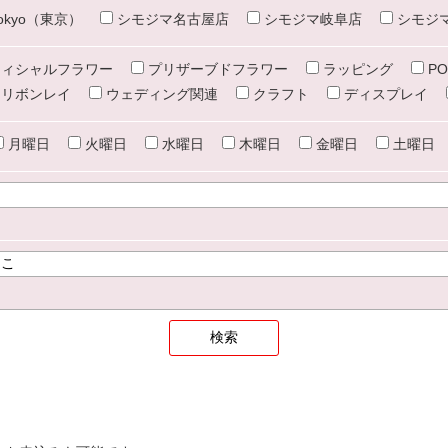
e tokyo（東京）
シモジマ名古屋店
シモジマ岐阜店
シモジ
ィシャルフラワー
プリザーブドフラワー
ラッピング
PO
リボンレイ
ウェディング関連
クラフト
ディスプレイ
月曜日
火曜日
水曜日
木曜日
金曜日
土曜日