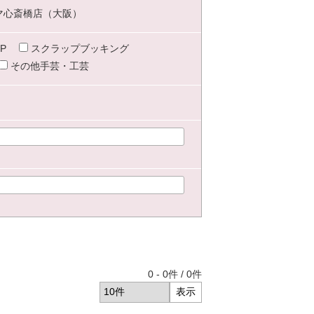
マ心斎橋店（大阪）
P
スクラップブッキング
その他手芸・工芸
0
-
0
件 /
0
件