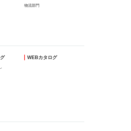
物流部門
ング
WEBカタログ
し