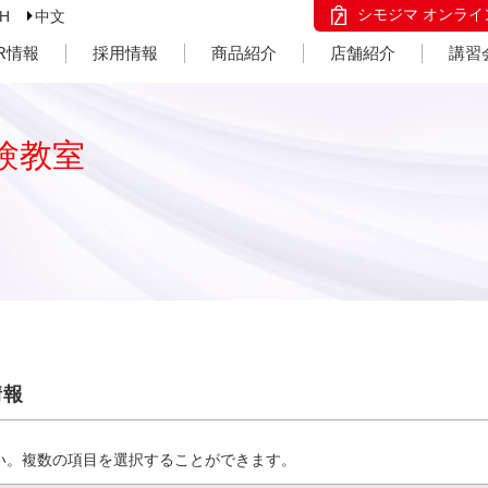
シモジマ オンライ
SH
中文
IR情報
採用情報
商品紹介
店舗紹介
講習
験教室
情報
い。複数の項目を選択することができます。