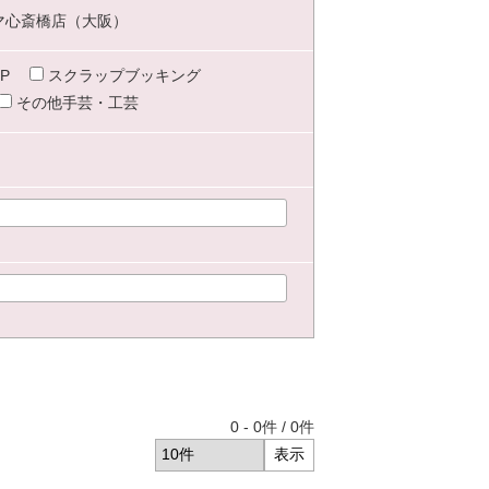
マ心斎橋店（大阪）
P
スクラップブッキング
その他手芸・工芸
0
-
0
件 /
0
件