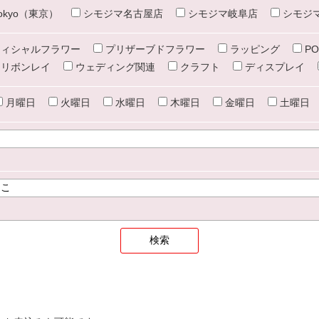
e tokyo（東京）
シモジマ名古屋店
シモジマ岐阜店
シモジ
ィシャルフラワー
プリザーブドフラワー
ラッピング
PO
リボンレイ
ウェディング関連
クラフト
ディスプレイ
月曜日
火曜日
水曜日
木曜日
金曜日
土曜日