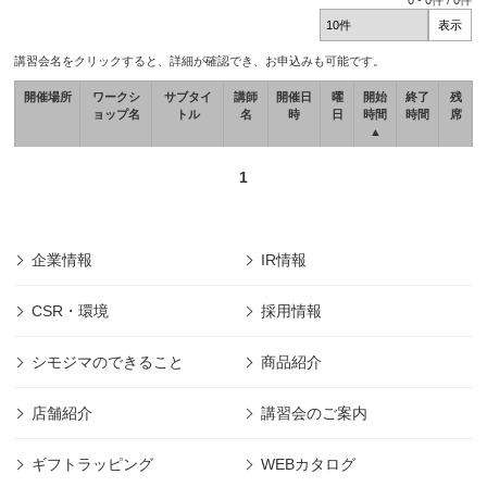
0
-
0
件 /
0
件
講習会名をクリックすると、詳細が確認でき、お申込みも可能です。
開催場所
ワークシ
サブタイ
講師
開催日
曜
開始
終了
残
ョップ名
トル
名
時
日
時間
時間
席
▲
1
企業情報
IR情報
CSR・環境
採用情報
シモジマのできること
商品紹介
店舗紹介
講習会のご案内
ギフトラッピング
WEBカタログ