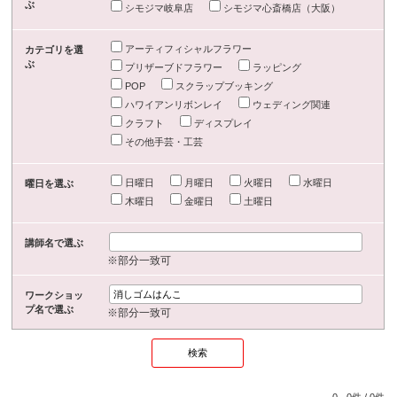
ぶ
シモジマ岐阜店
シモジマ心斎橋店（大阪）
アーティフィシャルフラワー
カテゴリを選
ぶ
プリザーブドフラワー
ラッピング
POP
スクラップブッキング
ハワイアンリボンレイ
ウェディング関連
クラフト
ディスプレイ
その他手芸・工芸
日曜日
月曜日
火曜日
水曜日
曜日を選ぶ
木曜日
金曜日
土曜日
講師名で選ぶ
※部分一致可
ワークショッ
プ名で選ぶ
※部分一致可