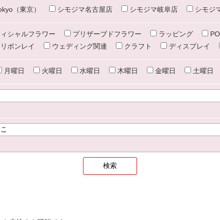
e tokyo（東京）
シモジマ名古屋店
シモジマ岐阜店
シモジ
ィシャルフラワー
プリザーブドフラワー
ラッピング
PO
リボンレイ
ウェディング関連
クラフト
ディスプレイ
月曜日
火曜日
水曜日
木曜日
金曜日
土曜日