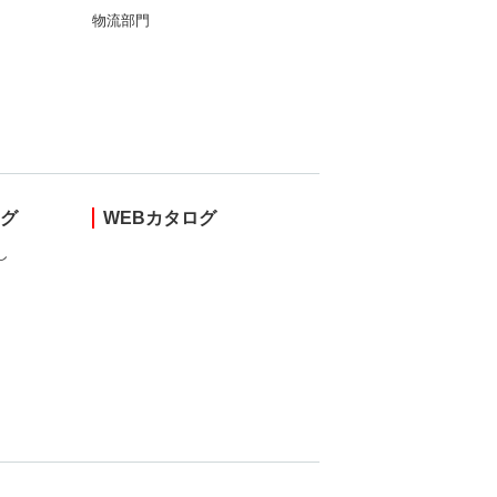
物流部門
ング
WEBカタログ
し