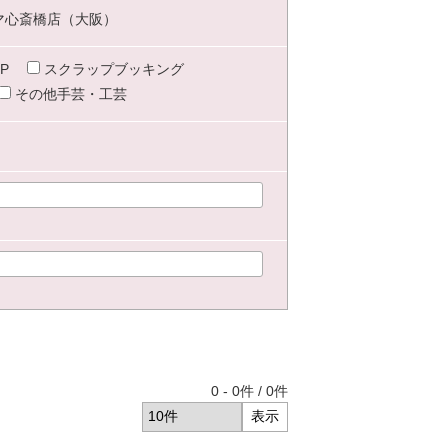
マ心斎橋店（大阪）
P
スクラップブッキング
その他手芸・工芸
0
-
0
件 /
0
件