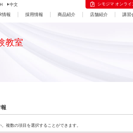
シモジマ オンライ
SH
中文
IR情報
採用情報
商品紹介
店舗紹介
講習
験教室
情報
い。複数の項目を選択することができます。