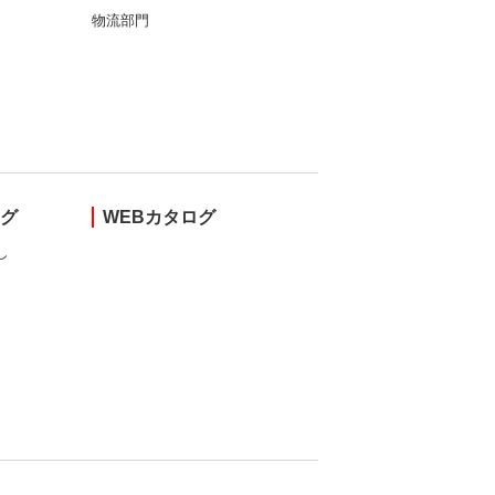
物流部門
ング
WEBカタログ
し