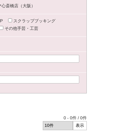
マ心斎橋店（大阪）
P
スクラップブッキング
その他手芸・工芸
0
-
0
件 /
0
件