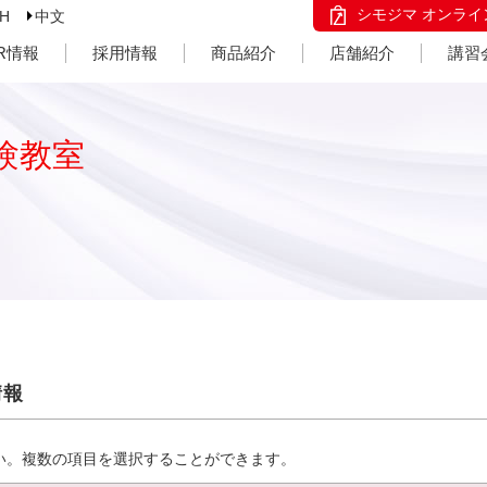
シモジマ オンライ
SH
中文
IR情報
採用情報
商品紹介
店舗紹介
講習
験教室
情報
い。複数の項目を選択することができます。