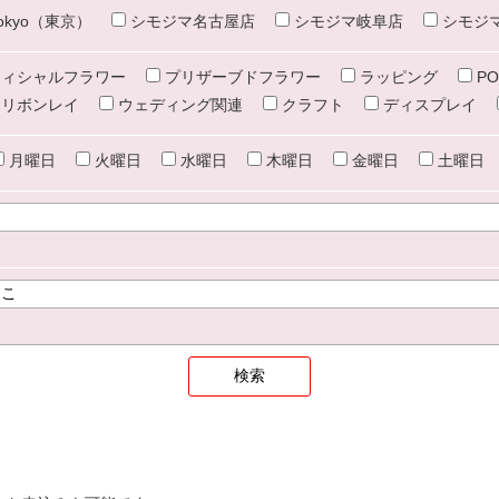
e tokyo（東京）
シモジマ名古屋店
シモジマ岐阜店
シモジ
ィシャルフラワー
プリザーブドフラワー
ラッピング
PO
リボンレイ
ウェディング関連
クラフト
ディスプレイ
月曜日
火曜日
水曜日
木曜日
金曜日
土曜日