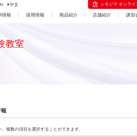
シモジマ オンライ
SH
中文
IR情報
採用情報
商品紹介
店舗紹介
講習
験教室
情報
い。複数の項目を選択することができます。