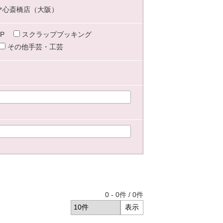
マ心斎橋店（大阪）
P
スクラップブッキング
その他手芸・工芸
0
-
0
件 /
0
件