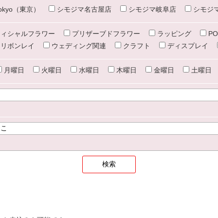
e tokyo（東京）
シモジマ名古屋店
シモジマ岐阜店
シモジ
ィシャルフラワー
プリザーブドフラワー
ラッピング
PO
リボンレイ
ウェディング関連
クラフト
ディスプレイ
月曜日
火曜日
水曜日
木曜日
金曜日
土曜日