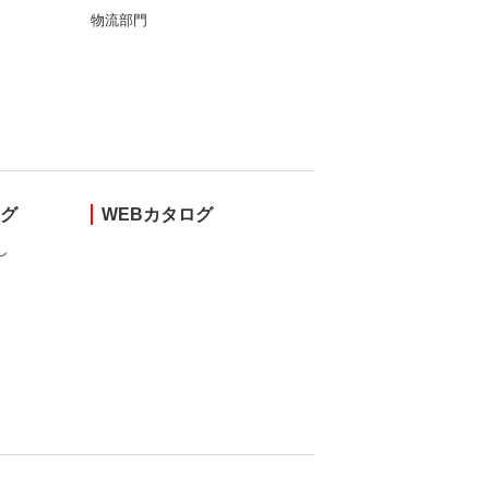
物流部門
ング
WEBカタログ
し