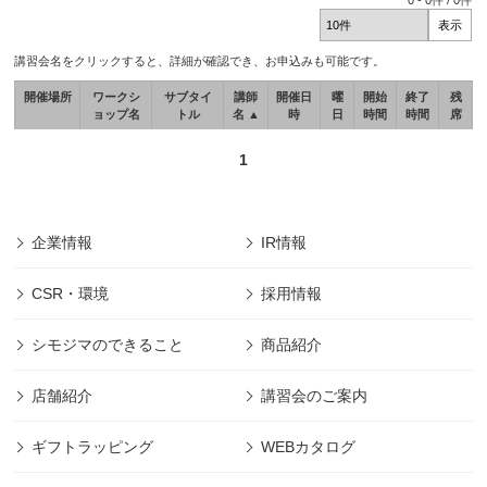
0
-
0
件 /
0
件
講習会名をクリックすると、詳細が確認でき、お申込みも可能です。
開催場所
ワークシ
サブタイ
講師
開催日
曜
開始
終了
残
ョップ名
トル
名 ▲
時
日
時間
時間
席
1
企業情報
IR情報
CSR・環境
採用情報
シモジマのできること
商品紹介
店舗紹介
講習会のご案内
ギフトラッピング
WEBカタログ