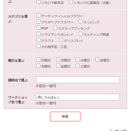
ぶ
シモジマ岐阜店
シモジマ心斎橋店（大阪）
アーティフィシャルフラワー
カテゴリを選
ぶ
プリザーブドフラワー
ラッピング
POP
スクラップブッキング
ハワイアンリボンレイ
ウェディング関連
クラフト
ディスプレイ
その他手芸・工芸
日曜日
月曜日
火曜日
水曜日
曜日を選ぶ
木曜日
金曜日
土曜日
講師名で選ぶ
※部分一致可
ワークショッ
プ名で選ぶ
※部分一致可