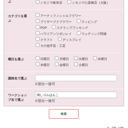
ぶ
シモジマ岐阜店
シモジマ心斎橋店（大阪）
アーティフィシャルフラワー
カテゴリを選
ぶ
プリザーブドフラワー
ラッピング
POP
スクラップブッキング
ハワイアンリボンレイ
ウェディング関連
クラフト
ディスプレイ
その他手芸・工芸
日曜日
月曜日
火曜日
水曜日
曜日を選ぶ
木曜日
金曜日
土曜日
講師名で選ぶ
※部分一致可
ワークショッ
プ名で選ぶ
※部分一致可