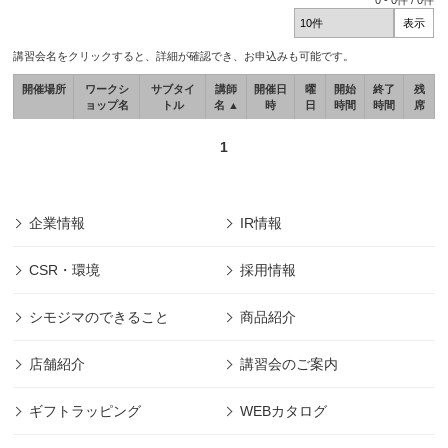
0
-
0
件 /
0
件
講習会名をクリックすると、詳細が確認でき、お申込みも可能です。
開催場所
ワークシ
サブタイ
講師
開催日
曜
開始
終了
残
ョップ名
トル
名 ▲
時
日
時間
時間
席
1
企業情報
IR情報
CSR・環境
採用情報
シモジマのできること
商品紹介
店舗紹介
講習会のご案内
ギフトラッピング
WEBカタログ