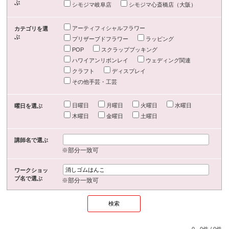
ぶ
シモジマ岐阜店
シモジマ心斎橋店（大阪）
アーティフィシャルフラワー
カテゴリを選
ぶ
プリザーブドフラワー
ラッピング
POP
スクラップブッキング
ハワイアンリボンレイ
ウェディング関連
クラフト
ディスプレイ
その他手芸・工芸
日曜日
月曜日
火曜日
水曜日
曜日を選ぶ
木曜日
金曜日
土曜日
講師名で選ぶ
※部分一致可
ワークショッ
プ名で選ぶ
※部分一致可