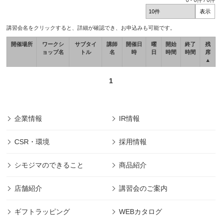
0
-
0
件 /
0
件
講習会名をクリックすると、詳細が確認でき、お申込みも可能です。
開催場所
ワークシ
サブタイ
講師
開催日
曜
開始
終了
残
ョップ名
トル
名
時
日
時間
時間
席
▲
1
企業情報
IR情報
CSR・環境
採用情報
シモジマのできること
商品紹介
店舗紹介
講習会のご案内
ギフトラッピング
WEBカタログ