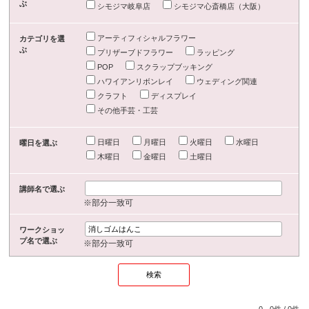
ぶ
シモジマ岐阜店
シモジマ心斎橋店（大阪）
アーティフィシャルフラワー
カテゴリを選
ぶ
プリザーブドフラワー
ラッピング
POP
スクラップブッキング
ハワイアンリボンレイ
ウェディング関連
クラフト
ディスプレイ
その他手芸・工芸
日曜日
月曜日
火曜日
水曜日
曜日を選ぶ
木曜日
金曜日
土曜日
講師名で選ぶ
※部分一致可
ワークショッ
プ名で選ぶ
※部分一致可