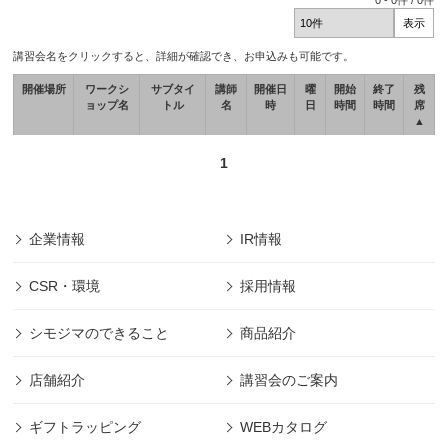
0
-
0
件 /
0
件
講習会名をクリックすると、詳細が確認でき、お申込みも可能です。
開催場所
ワークシ
サブタイ
講師
開催日
曜
開始
終了
残
ョップ名
トル
名
時
日
時間
時間
席
▲
1
企業情報
IR情報
CSR・環境
採用情報
シモジマのできること
商品紹介
店舗紹介
講習会のご案内
ギフトラッピング
WEBカタログ