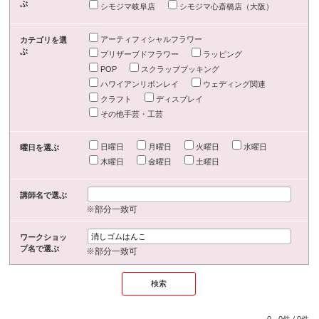
ぶ
シモジマ岐阜店
シモジマ心斎橋店（大阪）
アーティフィシャルフラワー
カテゴリを選
ぶ
プリザーブドフラワー
ラッピング
POP
スクラップブッキング
ハワイアンリボンレイ
ウェディング関連
クラフト
ディスプレイ
その他手芸・工芸
日曜日
月曜日
火曜日
水曜日
曜日を選ぶ
木曜日
金曜日
土曜日
講師名で選ぶ
※部分一致可
ワークショッ
プ名で選ぶ
※部分一致可