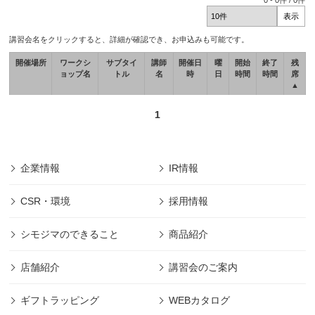
0
-
0
件 /
0
件
講習会名をクリックすると、詳細が確認でき、お申込みも可能です。
開催場所
ワークシ
サブタイ
講師
開催日
曜
開始
終了
残
ョップ名
トル
名
時
日
時間
時間
席
▲
1
企業情報
IR情報
CSR・環境
採用情報
シモジマのできること
商品紹介
店舗紹介
講習会のご案内
ギフトラッピング
WEBカタログ