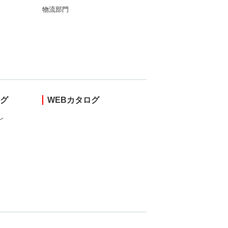
物流部門
ング
WEBカタログ
し