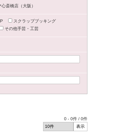
マ心斎橋店（大阪）
P
スクラップブッキング
その他手芸・工芸
0
-
0
件 /
0
件