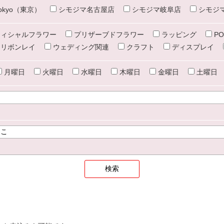
e tokyo（東京）
シモジマ名古屋店
シモジマ岐阜店
シモジ
ィシャルフラワー
プリザーブドフラワー
ラッピング
PO
リボンレイ
ウェディング関連
クラフト
ディスプレイ
月曜日
火曜日
水曜日
木曜日
金曜日
土曜日