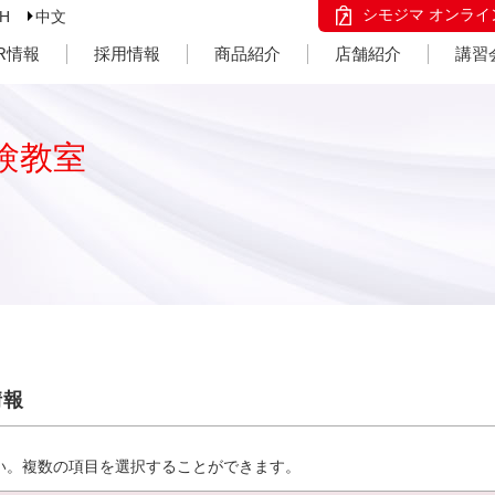
シモジマ オンライ
SH
中文
IR情報
採用情報
商品紹介
店舗紹介
講習
験教室
情報
い。複数の項目を選択することができます。