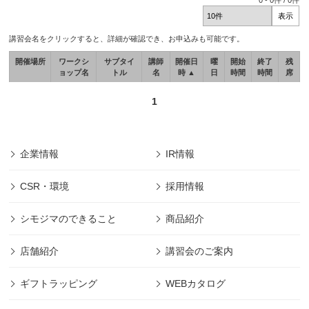
0
-
0
件 /
0
件
講習会名をクリックすると、詳細が確認でき、お申込みも可能です。
開催場所
ワークシ
サブタイ
講師
開催日
曜
開始
終了
残
ョップ名
トル
名
時 ▲
日
時間
時間
席
1
企業情報
IR情報
CSR・環境
採用情報
シモジマのできること
商品紹介
店舗紹介
講習会のご案内
ギフトラッピング
WEBカタログ