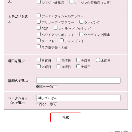
ぶ
シモジマ岐阜店
シモジマ心斎橋店（大阪）
アーティフィシャルフラワー
カテゴリを選
ぶ
プリザーブドフラワー
ラッピング
POP
スクラップブッキング
ハワイアンリボンレイ
ウェディング関連
クラフト
ディスプレイ
その他手芸・工芸
日曜日
月曜日
火曜日
水曜日
曜日を選ぶ
木曜日
金曜日
土曜日
講師名で選ぶ
※部分一致可
ワークショッ
プ名で選ぶ
※部分一致可