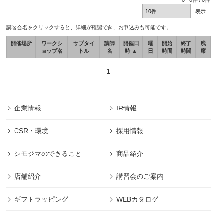
0
-
0
件 /
0
件
講習会名をクリックすると、詳細が確認でき、お申込みも可能です。
開催場所
ワークシ
サブタイ
講師
開催日
曜
開始
終了
残
ョップ名
トル
名
時 ▲
日
時間
時間
席
1
企業情報
IR情報
CSR・環境
採用情報
シモジマのできること
商品紹介
店舗紹介
講習会のご案内
ギフトラッピング
WEBカタログ