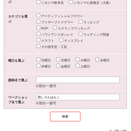
ぶ
シモジマ岐阜店
シモジマ心斎橋店（大阪）
アーティフィシャルフラワー
カテゴリを選
ぶ
プリザーブドフラワー
ラッピング
POP
スクラップブッキング
ハワイアンリボンレイ
ウェディング関連
クラフト
ディスプレイ
その他手芸・工芸
日曜日
月曜日
火曜日
水曜日
曜日を選ぶ
木曜日
金曜日
土曜日
講師名で選ぶ
※部分一致可
ワークショッ
プ名で選ぶ
※部分一致可