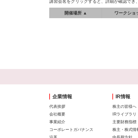
講習会名をクリックすると、詳細が確認でき
開催場所 ▲
ワークショ
企業情報
IR情報
代表挨拶
株主の皆様へ
会社概要
IRライブラリ
事業紹介
主要財務指標
コーポレートガバナンス
株主・株式情
沿革
中長期方針