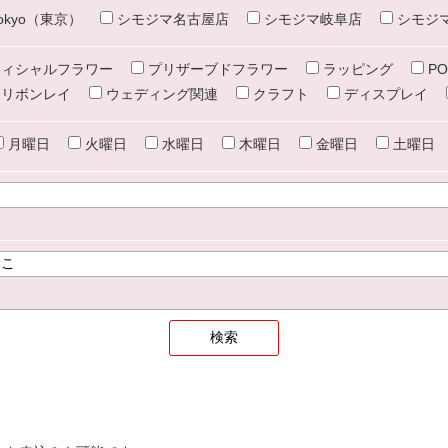
e tokyo（東京）
シモジマ名古屋店
シモジマ岐阜店
シモジ
ィシャルフラワー
プリザーブドフラワー
ラッピング
PO
リボンレイ
ウェディング関連
クラフト
ディスプレイ
月曜日
火曜日
水曜日
木曜日
金曜日
土曜日