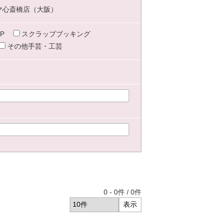
マ心斎橋店（大阪）
P
スクラップブッキング
その他手芸・工芸
0
-
0
件 /
0
件