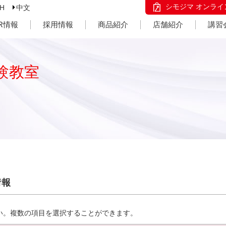
シモジマ オンライ
SH
中文
IR情報
採用情報
商品紹介
店舗紹介
講習
験教室
情報
い。複数の項目を選択することができます。