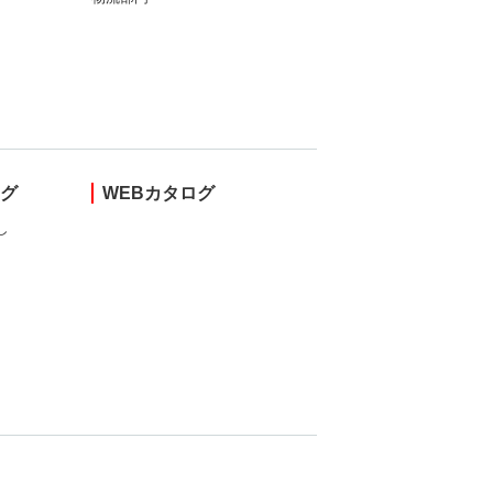
ング
WEBカタログ
し