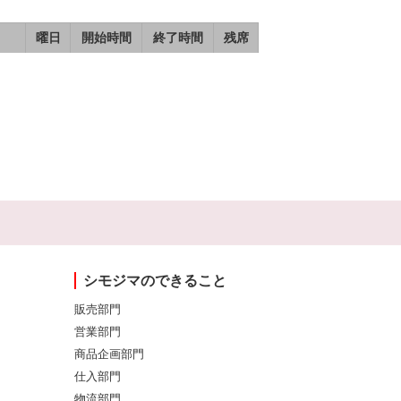
曜日
開始時間
終了時間
残席
シモジマのできること
販売部門
営業部門
商品企画部門
仕入部門
物流部門