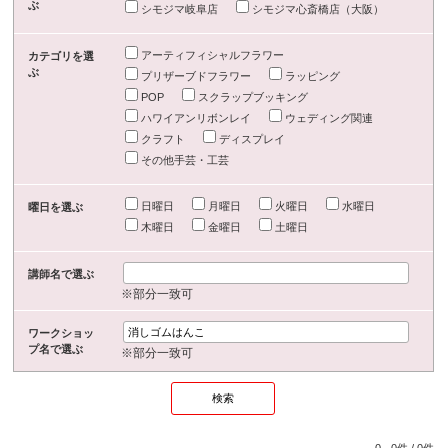
ぶ
シモジマ岐阜店
シモジマ心斎橋店（大阪）
アーティフィシャルフラワー
カテゴリを選
ぶ
プリザーブドフラワー
ラッピング
POP
スクラップブッキング
ハワイアンリボンレイ
ウェディング関連
クラフト
ディスプレイ
その他手芸・工芸
日曜日
月曜日
火曜日
水曜日
曜日を選ぶ
木曜日
金曜日
土曜日
講師名で選ぶ
※部分一致可
ワークショッ
プ名で選ぶ
※部分一致可