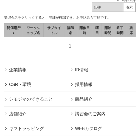
0
-
0
件 /
0
件
講習会名をクリックすると、詳細が確認でき、お申込みも可能です。
開催場所
ワークシ
サブタイ
講師
開催日
曜
開始
終了
残
▲
ョップ名
トル
名
時
日
時間
時間
席
1
企業情報
IR情報
CSR・環境
採用情報
シモジマのできること
商品紹介
店舗紹介
講習会のご案内
ギフトラッピング
WEBカタログ