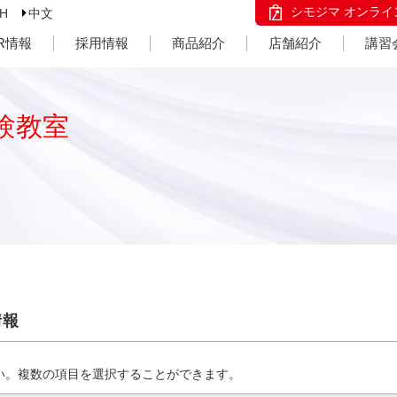
シモジマ オンライ
SH
中文
IR情報
採用情報
商品紹介
店舗紹介
講習
験教室
情報
い。複数の項目を選択することができます。