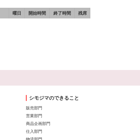
曜日
開始時間
終了時間
残席
シモジマのできること
販売部門
営業部門
商品企画部門
仕入部門
物流部門