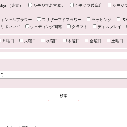
e tokyo（東京）
シモジマ名古屋店
シモジマ岐阜店
シモジ
ィシャルフラワー
プリザーブドフラワー
ラッピング
PO
リボンレイ
ウェディング関連
クラフト
ディスプレイ
月曜日
火曜日
水曜日
木曜日
金曜日
土曜日