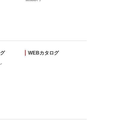
ング
WEBカタログ
し