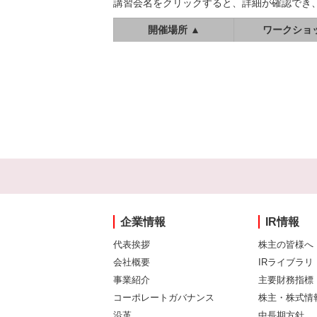
講習会名をクリックすると、詳細が確認でき
開催場所 ▲
ワークショ
企業情報
IR情報
代表挨拶
株主の皆様へ
会社概要
IRライブラリ
事業紹介
主要財務指標
コーポレートガバナンス
株主・株式情
沿革
中長期方針