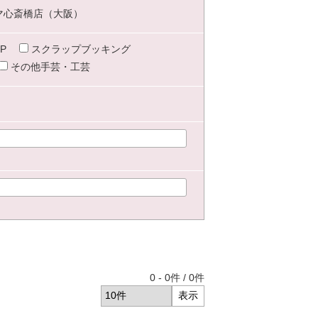
マ心斎橋店（大阪）
P
スクラップブッキング
その他手芸・工芸
0
-
0
件 /
0
件