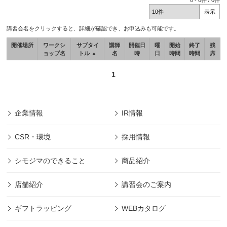
0
-
0
件 /
0
件
講習会名をクリックすると、詳細が確認でき、お申込みも可能です。
開催場所
ワークシ
サブタイ
講師
開催日
曜
開始
終了
残
ョップ名
トル ▲
名
時
日
時間
時間
席
1
企業情報
IR情報
CSR・環境
採用情報
シモジマのできること
商品紹介
店舗紹介
講習会のご案内
ギフトラッピング
WEBカタログ