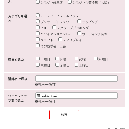
ぶ
シモジマ岐阜店
シモジマ心斎橋店（大阪）
アーティフィシャルフラワー
カテゴリを選
ぶ
プリザーブドフラワー
ラッピング
POP
スクラップブッキング
ハワイアンリボンレイ
ウェディング関連
クラフト
ディスプレイ
その他手芸・工芸
日曜日
月曜日
火曜日
水曜日
曜日を選ぶ
木曜日
金曜日
土曜日
講師名で選ぶ
※部分一致可
ワークショッ
プ名で選ぶ
※部分一致可