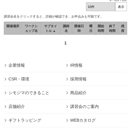
0
-
0
件 /
0
件
講習会名をクリックすると、詳細が確認でき、お申込みも可能です。
開催場所
ワークシ
サブタイ
講師
開催日
曜
開始
終了
残
ョップ名
トル ▲
名
時
日
時間
時間
席
1
企業情報
IR情報
CSR・環境
採用情報
シモジマのできること
商品紹介
店舗紹介
講習会のご案内
ギフトラッピング
WEBカタログ