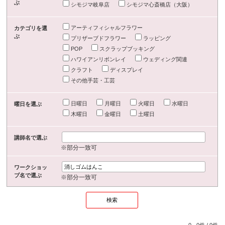
ぶ
シモジマ岐阜店
シモジマ心斎橋店（大阪）
アーティフィシャルフラワー
カテゴリを選
ぶ
プリザーブドフラワー
ラッピング
POP
スクラップブッキング
ハワイアンリボンレイ
ウェディング関連
クラフト
ディスプレイ
その他手芸・工芸
日曜日
月曜日
火曜日
水曜日
曜日を選ぶ
木曜日
金曜日
土曜日
講師名で選ぶ
※部分一致可
ワークショッ
プ名で選ぶ
※部分一致可