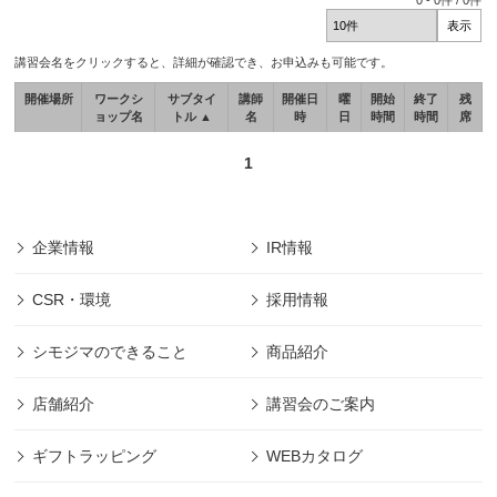
0
-
0
件 /
0
件
講習会名をクリックすると、詳細が確認でき、お申込みも可能です。
開催場所
ワークシ
サブタイ
講師
開催日
曜
開始
終了
残
ョップ名
トル ▲
名
時
日
時間
時間
席
1
企業情報
IR情報
CSR・環境
採用情報
シモジマのできること
商品紹介
店舗紹介
講習会のご案内
ギフトラッピング
WEBカタログ