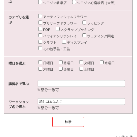
ぶ
シモジマ岐阜店
シモジマ心斎橋店（大阪）
アーティフィシャルフラワー
カテゴリを選
ぶ
プリザーブドフラワー
ラッピング
POP
スクラップブッキング
ハワイアンリボンレイ
ウェディング関連
クラフト
ディスプレイ
その他手芸・工芸
日曜日
月曜日
火曜日
水曜日
曜日を選ぶ
木曜日
金曜日
土曜日
講師名で選ぶ
※部分一致可
ワークショッ
プ名で選ぶ
※部分一致可