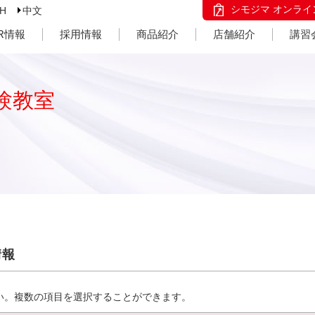
シモジマ オンライ
SH
中文
IR情報
採用情報
商品紹介
店舗紹介
講習
験教室
情報
い。複数の項目を選択することができます。