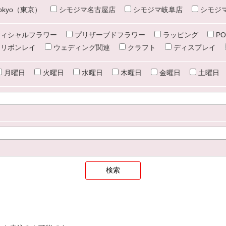
e tokyo（東京）
シモジマ名古屋店
シモジマ岐阜店
シモジ
ィシャルフラワー
プリザーブドフラワー
ラッピング
PO
リボンレイ
ウェディング関連
クラフト
ディスプレイ
月曜日
火曜日
水曜日
木曜日
金曜日
土曜日