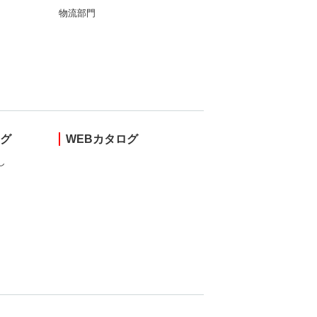
物流部門
ング
WEBカタログ
し