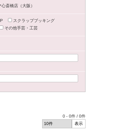
マ心斎橋店（大阪）
P
スクラップブッキング
その他手芸・工芸
0
-
0
件 /
0
件