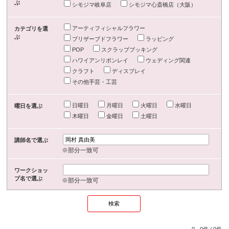
ぶ
シモジマ岐阜店
シモジマ心斎橋店（大阪）
アーティフィシャルフラワー
カテゴリを選
ぶ
プリザーブドフラワー
ラッピング
POP
スクラップブッキング
ハワイアンリボンレイ
ウェディング関連
クラフト
ディスプレイ
その他手芸・工芸
日曜日
月曜日
火曜日
水曜日
曜日を選ぶ
木曜日
金曜日
土曜日
講師名で選ぶ
※部分一致可
ワークショッ
プ名で選ぶ
※部分一致可