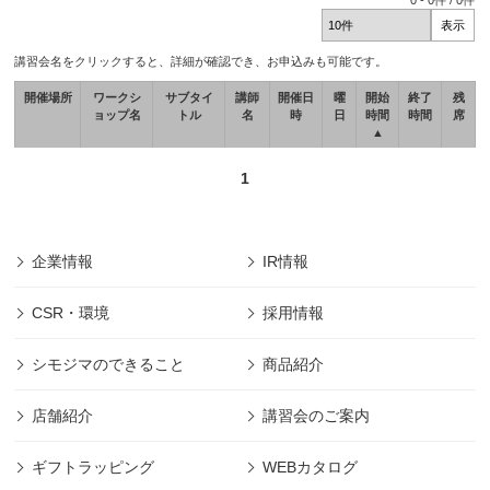
0
-
0
件 /
0
件
講習会名をクリックすると、詳細が確認でき、お申込みも可能です。
開催場所
ワークシ
サブタイ
講師
開催日
曜
開始
終了
残
ョップ名
トル
名
時
日
時間
時間
席
▲
1
企業情報
IR情報
CSR・環境
採用情報
シモジマのできること
商品紹介
店舗紹介
講習会のご案内
ギフトラッピング
WEBカタログ