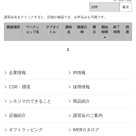
0
-
0
件 /
0
件
講習会名をクリックすると、詳細が確認でき、お申込みも可能です。
開催場所
ワークシ
サブタイ
講師
開催日
曜
開始
終了
残
ョップ名
トル
名
時
日
時間
時間
席
▲
1
企業情報
IR情報
CSR・環境
採用情報
シモジマのできること
商品紹介
店舗紹介
講習会のご案内
ギフトラッピング
WEBカタログ