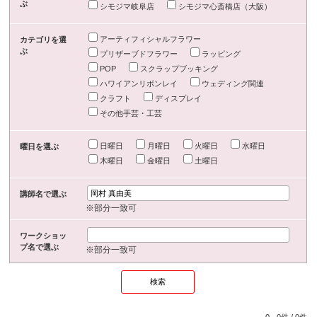
ぶ
シモジマ岐阜店
シモジマ心斎橋店（大阪）
アーティフィシャルフラワー
カテゴリを選
ぶ
プリザーブドフラワー
ラッピング
POP
スクラップブッキング
ハワイアンリボンレイ
ウェディング関連
クラフト
ディスプレイ
その他手芸・工芸
日曜日
月曜日
火曜日
水曜日
曜日を選ぶ
木曜日
金曜日
土曜日
講師名で選ぶ
※部分一致可
ワークショッ
プ名で選ぶ
※部分一致可