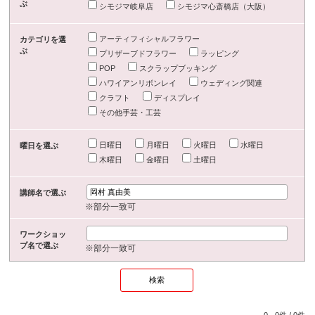
ぶ
シモジマ岐阜店
シモジマ心斎橋店（大阪）
アーティフィシャルフラワー
カテゴリを選
ぶ
プリザーブドフラワー
ラッピング
POP
スクラップブッキング
ハワイアンリボンレイ
ウェディング関連
クラフト
ディスプレイ
その他手芸・工芸
日曜日
月曜日
火曜日
水曜日
曜日を選ぶ
木曜日
金曜日
土曜日
講師名で選ぶ
※部分一致可
ワークショッ
プ名で選ぶ
※部分一致可