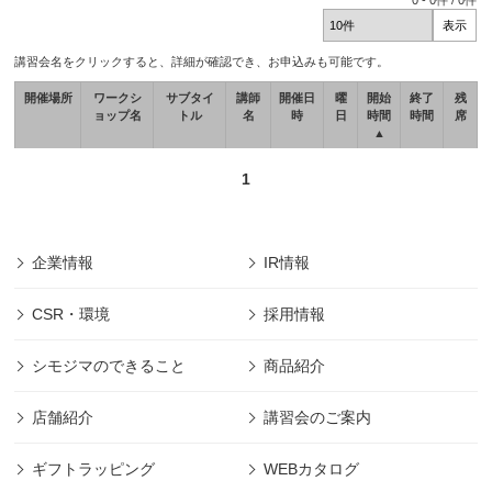
0
-
0
件 /
0
件
講習会名をクリックすると、詳細が確認でき、お申込みも可能です。
開催場所
ワークシ
サブタイ
講師
開催日
曜
開始
終了
残
ョップ名
トル
名
時
日
時間
時間
席
▲
1
企業情報
IR情報
CSR・環境
採用情報
シモジマのできること
商品紹介
店舗紹介
講習会のご案内
ギフトラッピング
WEBカタログ