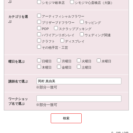
ぶ
シモジマ岐阜店
シモジマ心斎橋店（大阪）
アーティフィシャルフラワー
カテゴリを選
ぶ
プリザーブドフラワー
ラッピング
POP
スクラップブッキング
ハワイアンリボンレイ
ウェディング関連
クラフト
ディスプレイ
その他手芸・工芸
日曜日
月曜日
火曜日
水曜日
曜日を選ぶ
木曜日
金曜日
土曜日
講師名で選ぶ
※部分一致可
ワークショッ
プ名で選ぶ
※部分一致可