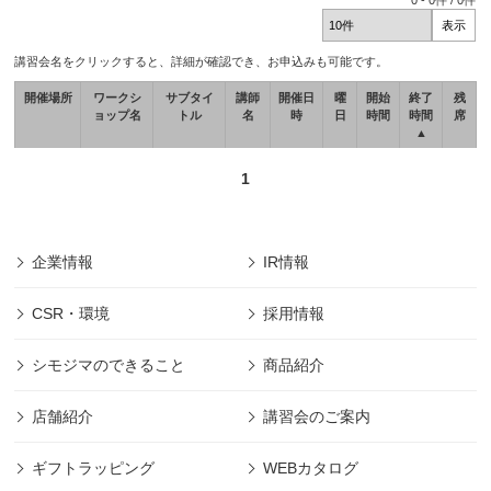
0
-
0
件 /
0
件
講習会名をクリックすると、詳細が確認でき、お申込みも可能です。
開催場所
ワークシ
サブタイ
講師
開催日
曜
開始
終了
残
ョップ名
トル
名
時
日
時間
時間
席
▲
1
企業情報
IR情報
CSR・環境
採用情報
シモジマのできること
商品紹介
店舗紹介
講習会のご案内
ギフトラッピング
WEBカタログ