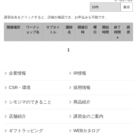
0
-
0
件 /
0
件
講習会名をクリックすると、詳細が確認でき、お申込みも可能です。
開催場所
ワークシ
サブタイ
講師
開催日
曜
開始
終了
残
ョップ名
トル
名
時
日
時間
時間
席
▲
1
企業情報
IR情報
CSR・環境
採用情報
シモジマのできること
商品紹介
店舗紹介
講習会のご案内
ギフトラッピング
WEBカタログ