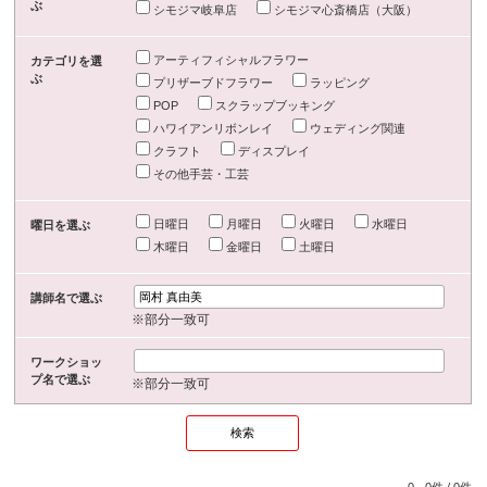
ぶ
シモジマ岐阜店
シモジマ心斎橋店（大阪）
アーティフィシャルフラワー
カテゴリを選
ぶ
プリザーブドフラワー
ラッピング
POP
スクラップブッキング
ハワイアンリボンレイ
ウェディング関連
クラフト
ディスプレイ
その他手芸・工芸
日曜日
月曜日
火曜日
水曜日
曜日を選ぶ
木曜日
金曜日
土曜日
講師名で選ぶ
※部分一致可
ワークショッ
プ名で選ぶ
※部分一致可