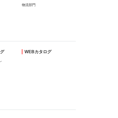
物流部門
ング
WEBカタログ
し