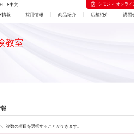
シモジマ オンライ
SH
中文
IR情報
採用情報
商品紹介
店舗紹介
講習
験教室
情報
い。複数の項目を選択することができます。