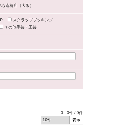
マ心斎橋店（大阪）
P
スクラップブッキング
その他手芸・工芸
0
-
0
件 /
0
件