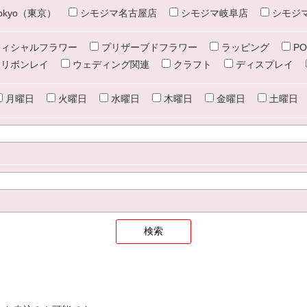
e tokyo（東京）
シモジマ名古屋店
シモジマ岐阜店
シモジ
ィシャルフラワー
プリザーブドフラワー
ラッピング
PO
リボンレイ
ウェディング関連
クラフト
ディスプレイ
月曜日
火曜日
水曜日
木曜日
金曜日
土曜日