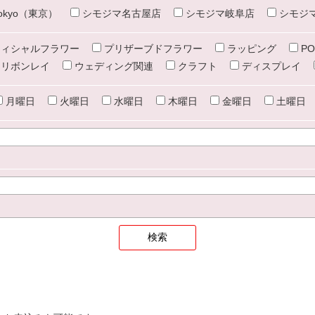
e tokyo（東京）
シモジマ名古屋店
シモジマ岐阜店
シモジ
ィシャルフラワー
プリザーブドフラワー
ラッピング
PO
リボンレイ
ウェディング関連
クラフト
ディスプレイ
月曜日
火曜日
水曜日
木曜日
金曜日
土曜日