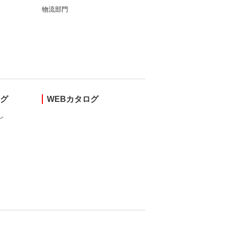
物流部門
ング
WEBカタログ
し