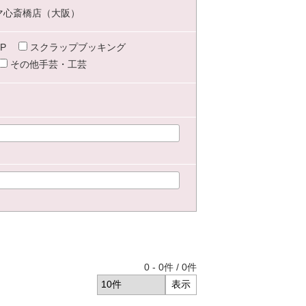
マ心斎橋店（大阪）
P
スクラップブッキング
その他手芸・工芸
0
-
0
件 /
0
件