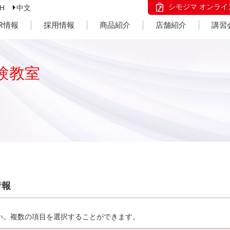
シモジマ オンライ
SH
中文
IR情報
採用情報
商品紹介
店舗紹介
講習
験教室
情報
い。複数の項目を選択することができます。