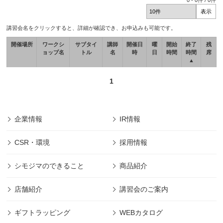
0
-
0
件 /
0
件
講習会名をクリックすると、詳細が確認でき、お申込みも可能です。
開催場所
ワークシ
サブタイ
講師
開催日
曜
開始
終了
残
ョップ名
トル
名
時
日
時間
時間
席
▲
1
企業情報
IR情報
CSR・環境
採用情報
シモジマのできること
商品紹介
店舗紹介
講習会のご案内
ギフトラッピング
WEBカタログ