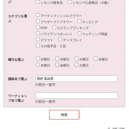
ぶ
シモジマ岐阜店
シモジマ心斎橋店（大阪）
アーティフィシャルフラワー
カテゴリを選
ぶ
プリザーブドフラワー
ラッピング
POP
スクラップブッキング
ハワイアンリボンレイ
ウェディング関連
クラフト
ディスプレイ
その他手芸・工芸
日曜日
月曜日
火曜日
水曜日
曜日を選ぶ
木曜日
金曜日
土曜日
講師名で選ぶ
※部分一致可
ワークショッ
プ名で選ぶ
※部分一致可