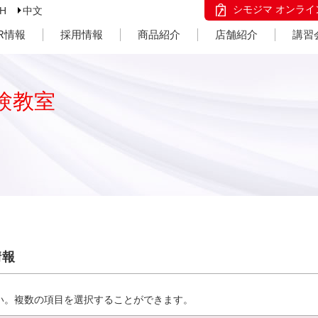
シモジマ オンライ
SH
中文
IR情報
採用情報
商品紹介
店舗紹介
講習
験教室
情報
い。複数の項目を選択することができます。