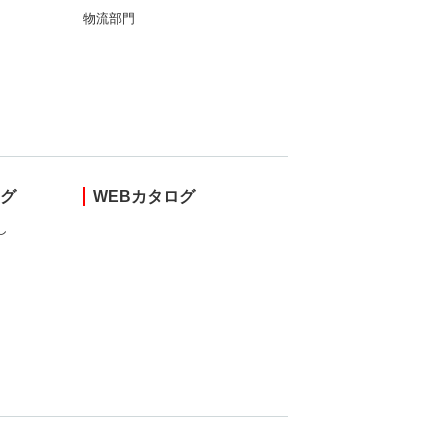
物流部門
ング
WEBカタログ
し