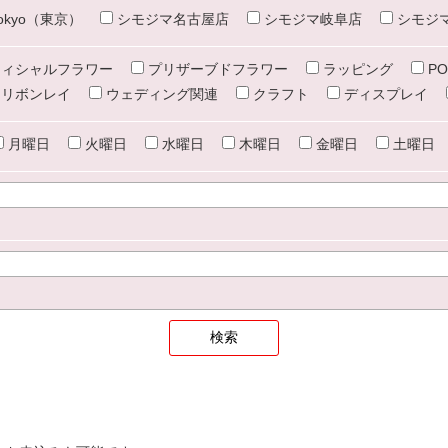
e tokyo（東京）
シモジマ名古屋店
シモジマ岐阜店
シモジ
ィシャルフラワー
プリザーブドフラワー
ラッピング
PO
リボンレイ
ウェディング関連
クラフト
ディスプレイ
月曜日
火曜日
水曜日
木曜日
金曜日
土曜日