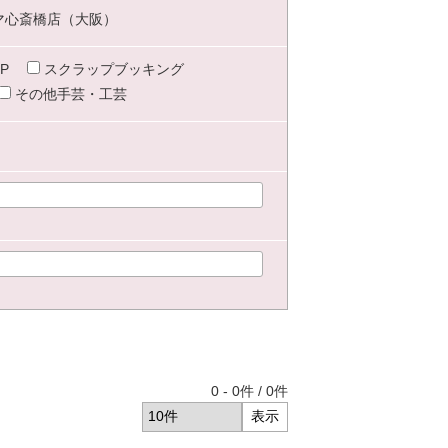
マ心斎橋店（大阪）
P
スクラップブッキング
その他手芸・工芸
0
-
0
件 /
0
件