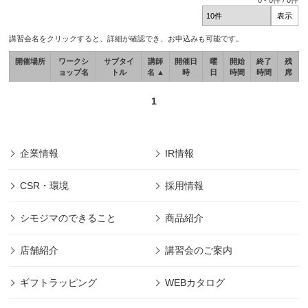
0
-
0
件 /
0
件
講習会名をクリックすると、詳細が確認でき、お申込みも可能です。
開催場所
ワークシ
サブタイ
講師
開催日
曜
開始
終了
残
ョップ名
トル
名 ▲
時
日
時間
時間
席
1
企業情報
IR情報
CSR・環境
採用情報
シモジマのできること
商品紹介
店舗紹介
講習会のご案内
ギフトラッピング
WEBカタログ