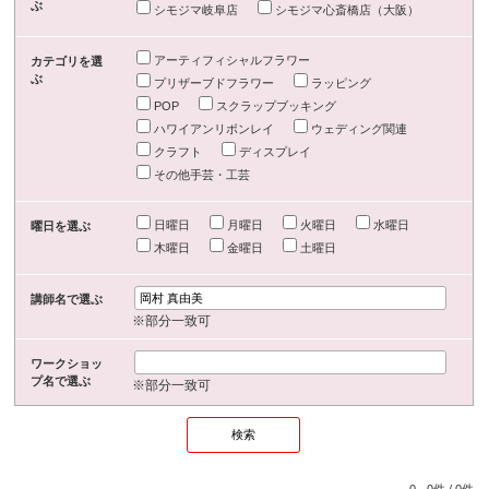
ぶ
シモジマ岐阜店
シモジマ心斎橋店（大阪）
アーティフィシャルフラワー
カテゴリを選
ぶ
プリザーブドフラワー
ラッピング
POP
スクラップブッキング
ハワイアンリボンレイ
ウェディング関連
クラフト
ディスプレイ
その他手芸・工芸
日曜日
月曜日
火曜日
水曜日
曜日を選ぶ
木曜日
金曜日
土曜日
講師名で選ぶ
※部分一致可
ワークショッ
プ名で選ぶ
※部分一致可