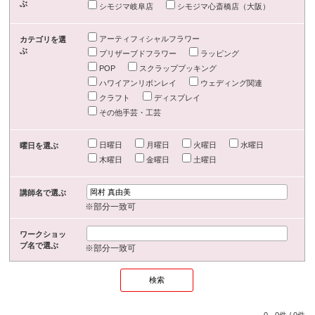
ぶ
シモジマ岐阜店
シモジマ心斎橋店（大阪）
アーティフィシャルフラワー
カテゴリを選
ぶ
プリザーブドフラワー
ラッピング
POP
スクラップブッキング
ハワイアンリボンレイ
ウェディング関連
クラフト
ディスプレイ
その他手芸・工芸
日曜日
月曜日
火曜日
水曜日
曜日を選ぶ
木曜日
金曜日
土曜日
講師名で選ぶ
※部分一致可
ワークショッ
プ名で選ぶ
※部分一致可