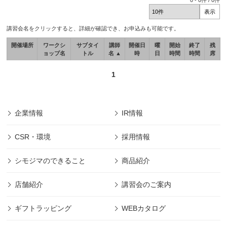
0
-
0
件 /
0
件
講習会名をクリックすると、詳細が確認でき、お申込みも可能です。
開催場所
ワークシ
サブタイ
講師
開催日
曜
開始
終了
残
ョップ名
トル
名 ▲
時
日
時間
時間
席
1
企業情報
IR情報
CSR・環境
採用情報
シモジマのできること
商品紹介
店舗紹介
講習会のご案内
ギフトラッピング
WEBカタログ