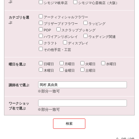
ぶ
シモジマ岐阜店
シモジマ心斎橋店（大阪）
アーティフィシャルフラワー
カテゴリを選
ぶ
プリザーブドフラワー
ラッピング
POP
スクラップブッキング
ハワイアンリボンレイ
ウェディング関連
クラフト
ディスプレイ
その他手芸・工芸
日曜日
月曜日
火曜日
水曜日
曜日を選ぶ
木曜日
金曜日
土曜日
講師名で選ぶ
※部分一致可
ワークショッ
プ名で選ぶ
※部分一致可