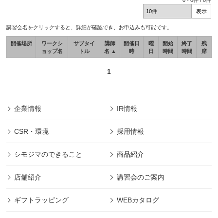
0
-
0
件 /
0
件
講習会名をクリックすると、詳細が確認でき、お申込みも可能です。
開催場所
ワークシ
サブタイ
講師
開催日
曜
開始
終了
残
ョップ名
トル
名 ▲
時
日
時間
時間
席
1
企業情報
IR情報
CSR・環境
採用情報
シモジマのできること
商品紹介
店舗紹介
講習会のご案内
ギフトラッピング
WEBカタログ