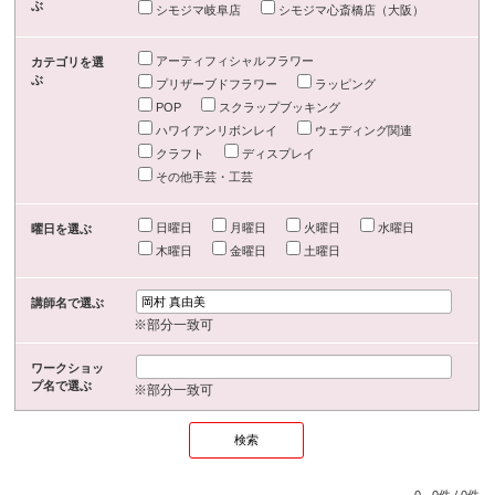
ぶ
シモジマ岐阜店
シモジマ心斎橋店（大阪）
アーティフィシャルフラワー
カテゴリを選
ぶ
プリザーブドフラワー
ラッピング
POP
スクラップブッキング
ハワイアンリボンレイ
ウェディング関連
クラフト
ディスプレイ
その他手芸・工芸
日曜日
月曜日
火曜日
水曜日
曜日を選ぶ
木曜日
金曜日
土曜日
講師名で選ぶ
※部分一致可
ワークショッ
プ名で選ぶ
※部分一致可