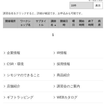
0
-
0
件 /
0
件
講習会名をクリックすると、詳細が確認でき、お申込みも可能です。
開催場所
ワークシ
サブタイ
講師
開催日
曜
開始
終了
残
ョップ名
トル
名 ▲
時
日
時間
時間
席
1
企業情報
IR情報
CSR・環境
採用情報
シモジマのできること
商品紹介
店舗紹介
講習会のご案内
ギフトラッピング
WEBカタログ