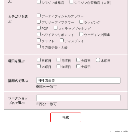
ぶ
シモジマ岐阜店
シモジマ心斎橋店（大阪）
アーティフィシャルフラワー
カテゴリを選
ぶ
プリザーブドフラワー
ラッピング
POP
スクラップブッキング
ハワイアンリボンレイ
ウェディング関連
クラフト
ディスプレイ
その他手芸・工芸
日曜日
月曜日
火曜日
水曜日
曜日を選ぶ
木曜日
金曜日
土曜日
講師名で選ぶ
※部分一致可
ワークショッ
プ名で選ぶ
※部分一致可