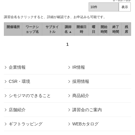
0
-
0
件 /
0
件
講習会名をクリックすると、詳細が確認でき、お申込みも可能です。
開催場所
ワークシ
サブタイ
講師
開催日
曜
開始
終了
残
ョップ名
トル
名 ▲
時
日
時間
時間
席
1
企業情報
IR情報
CSR・環境
採用情報
シモジマのできること
商品紹介
店舗紹介
講習会のご案内
ギフトラッピング
WEBカタログ