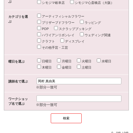
ぶ
シモジマ岐阜店
シモジマ心斎橋店（大阪）
アーティフィシャルフラワー
カテゴリを選
ぶ
プリザーブドフラワー
ラッピング
POP
スクラップブッキング
ハワイアンリボンレイ
ウェディング関連
クラフト
ディスプレイ
その他手芸・工芸
日曜日
月曜日
火曜日
水曜日
曜日を選ぶ
木曜日
金曜日
土曜日
講師名で選ぶ
※部分一致可
ワークショッ
プ名で選ぶ
※部分一致可