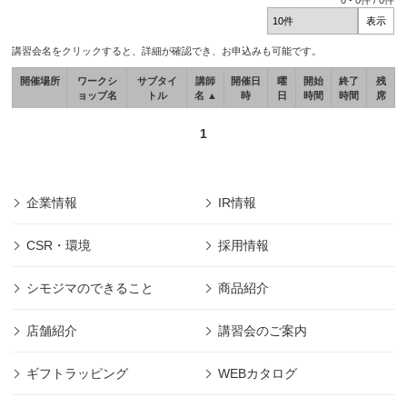
0
-
0
件 /
0
件
講習会名をクリックすると、詳細が確認でき、お申込みも可能です。
開催場所
ワークシ
サブタイ
講師
開催日
曜
開始
終了
残
ョップ名
トル
名 ▲
時
日
時間
時間
席
1
企業情報
IR情報
CSR・環境
採用情報
シモジマのできること
商品紹介
店舗紹介
講習会のご案内
ギフトラッピング
WEBカタログ