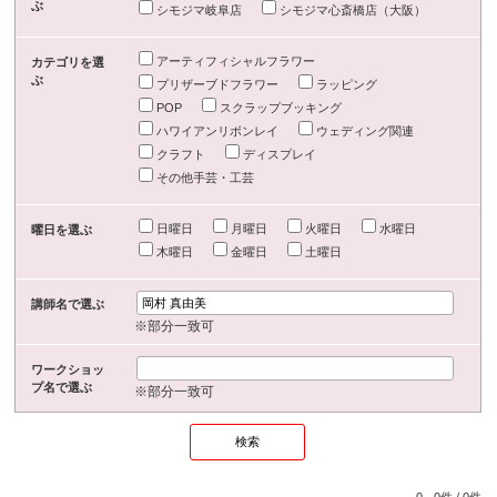
ぶ
シモジマ岐阜店
シモジマ心斎橋店（大阪）
アーティフィシャルフラワー
カテゴリを選
ぶ
プリザーブドフラワー
ラッピング
POP
スクラップブッキング
ハワイアンリボンレイ
ウェディング関連
クラフト
ディスプレイ
その他手芸・工芸
日曜日
月曜日
火曜日
水曜日
曜日を選ぶ
木曜日
金曜日
土曜日
講師名で選ぶ
※部分一致可
ワークショッ
プ名で選ぶ
※部分一致可