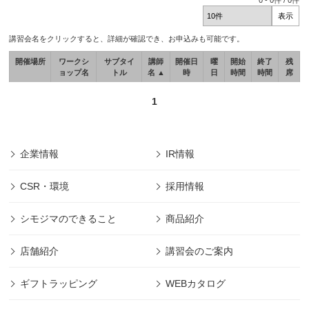
0
-
0
件 /
0
件
講習会名をクリックすると、詳細が確認でき、お申込みも可能です。
開催場所
ワークシ
サブタイ
講師
開催日
曜
開始
終了
残
ョップ名
トル
名 ▲
時
日
時間
時間
席
1
企業情報
IR情報
CSR・環境
採用情報
シモジマのできること
商品紹介
店舗紹介
講習会のご案内
ギフトラッピング
WEBカタログ