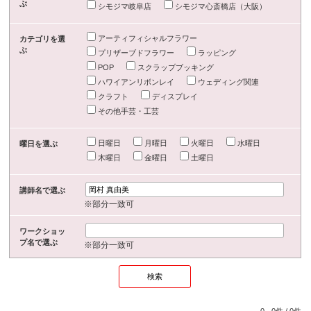
ぶ
シモジマ岐阜店
シモジマ心斎橋店（大阪）
アーティフィシャルフラワー
カテゴリを選
ぶ
プリザーブドフラワー
ラッピング
POP
スクラップブッキング
ハワイアンリボンレイ
ウェディング関連
クラフト
ディスプレイ
その他手芸・工芸
日曜日
月曜日
火曜日
水曜日
曜日を選ぶ
木曜日
金曜日
土曜日
講師名で選ぶ
※部分一致可
ワークショッ
プ名で選ぶ
※部分一致可