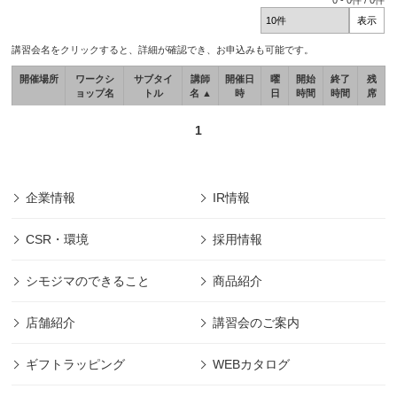
0
-
0
件 /
0
件
講習会名をクリックすると、詳細が確認でき、お申込みも可能です。
開催場所
ワークシ
サブタイ
講師
開催日
曜
開始
終了
残
ョップ名
トル
名 ▲
時
日
時間
時間
席
1
企業情報
IR情報
CSR・環境
採用情報
シモジマのできること
商品紹介
店舗紹介
講習会のご案内
ギフトラッピング
WEBカタログ