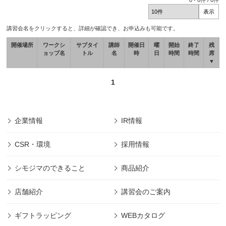
0
-
0
件 /
0
件
講習会名をクリックすると、詳細が確認でき、お申込みも可能です。
開催場所
ワークシ
サブタイ
講師
開催日
曜
開始
終了
残
ョップ名
トル
名
時
日
時間
時間
席
▼
1
企業情報
IR情報
CSR・環境
採用情報
シモジマのできること
商品紹介
店舗紹介
講習会のご案内
ギフトラッピング
WEBカタログ