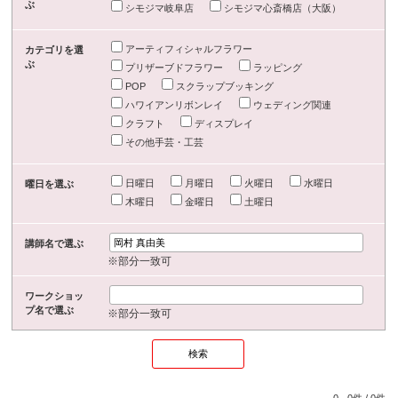
ぶ
シモジマ岐阜店
シモジマ心斎橋店（大阪）
アーティフィシャルフラワー
カテゴリを選
ぶ
プリザーブドフラワー
ラッピング
POP
スクラップブッキング
ハワイアンリボンレイ
ウェディング関連
クラフト
ディスプレイ
その他手芸・工芸
日曜日
月曜日
火曜日
水曜日
曜日を選ぶ
木曜日
金曜日
土曜日
講師名で選ぶ
※部分一致可
ワークショッ
プ名で選ぶ
※部分一致可