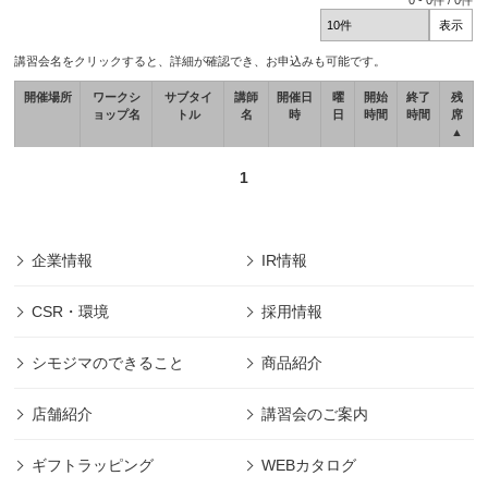
0
-
0
件 /
0
件
講習会名をクリックすると、詳細が確認でき、お申込みも可能です。
開催場所
ワークシ
サブタイ
講師
開催日
曜
開始
終了
残
ョップ名
トル
名
時
日
時間
時間
席
▲
1
企業情報
IR情報
CSR・環境
採用情報
シモジマのできること
商品紹介
店舗紹介
講習会のご案内
ギフトラッピング
WEBカタログ