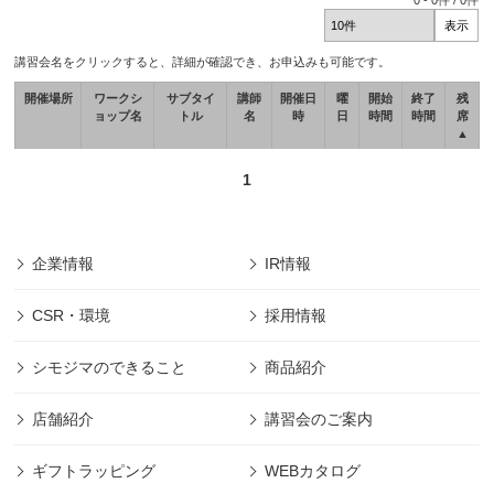
0
-
0
件 /
0
件
講習会名をクリックすると、詳細が確認でき、お申込みも可能です。
開催場所
ワークシ
サブタイ
講師
開催日
曜
開始
終了
残
ョップ名
トル
名
時
日
時間
時間
席
▲
1
企業情報
IR情報
CSR・環境
採用情報
シモジマのできること
商品紹介
店舗紹介
講習会のご案内
ギフトラッピング
WEBカタログ