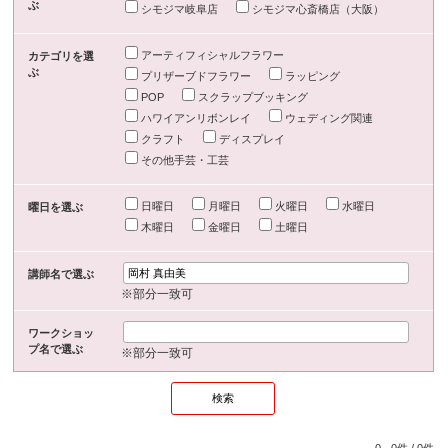
ぶ
シモジマ岐阜店
シモジマ心斎橋店（大阪）
アーティフィシャルフラワー
カテゴリを選
ぶ
プリザーブドフラワー
ラッピング
POP
スクラップブッキング
ハワイアンリボンレイ
ウェディング関連
クラフト
ディスプレイ
その他手芸・工芸
日曜日
月曜日
火曜日
水曜日
曜日を選ぶ
木曜日
金曜日
土曜日
講師名で選ぶ
※部分一致可
ワークショッ
プ名で選ぶ
※部分一致可