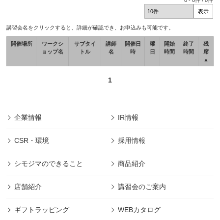
0
-
0
件 /
0
件
講習会名をクリックすると、詳細が確認でき、お申込みも可能です。
開催場所
ワークシ
サブタイ
講師
開催日
曜
開始
終了
残
ョップ名
トル
名
時
日
時間
時間
席
▲
1
企業情報
IR情報
CSR・環境
採用情報
シモジマのできること
商品紹介
店舗紹介
講習会のご案内
ギフトラッピング
WEBカタログ