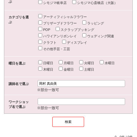
ぶ
シモジマ岐阜店
シモジマ心斎橋店（大阪）
アーティフィシャルフラワー
カテゴリを選
ぶ
プリザーブドフラワー
ラッピング
POP
スクラップブッキング
ハワイアンリボンレイ
ウェディング関連
クラフト
ディスプレイ
その他手芸・工芸
日曜日
月曜日
火曜日
水曜日
曜日を選ぶ
木曜日
金曜日
土曜日
講師名で選ぶ
※部分一致可
ワークショッ
プ名で選ぶ
※部分一致可